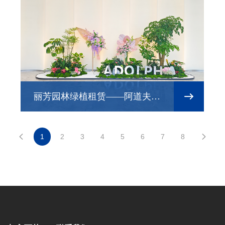
丽芳园林绿植租赁——阿道夫总
部大楼
1
2
3
4
5
6
7
8

