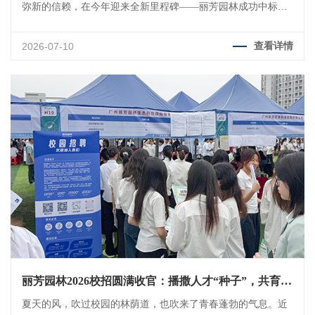
弥新的信赖，在今年迎来全新里程碑——丽芳园林成功中标广
州电装绿化清洁一式服务项目，实现从单一绿化管养向“绿化
+清洁”全域一体化服务的战略跃迁。这不仅是对丽芳园林服务
2026-07-10
查看详情
品质的高度认证，更是对我们综合环境解决能力的全新期许。
丽芳园林2026校招圆满收官：播撒人才“种子”，共育行
业新苗！
夏天的风，吹过校园的林荫道，也吹来了青春蓬勃的气息。近