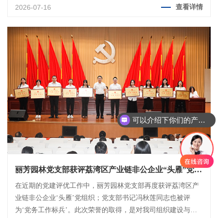
质，项目赢得了甲方的高度认可，被授予“匠心坚守担使命，攻
2026-07-16
查看详情
坚克难显担当”锦旗。
可以介绍下你们的产品么？
你们是怎么收费的呢？
丽芳园林党支部获评荔湾区产业链非公企业“头雁”党组
织称号
在近期的党建评优工作中，丽芳园林党支部再度获评荔湾区产
业链非公企业‘头雁’党组织；党支部书记冯秋莲同志也被评
为‘党务工作标兵’。此次荣誉的取得，是对我司组织建设与个