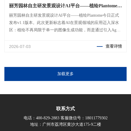
丽芳园林自主研发景观设计AI平台——植绘Plantome
v1.1正式发布
丽芳园林自主研发景观设计AI平台——植绘Plantome今日正式
发布v1.1版本。此次更新标志着AI在景观领域的应用迈入深水
区：植绘不再局限于单一的图像生成功能，而是通过引入Agent
Harness架构、大幅提升推理效率、强化植物识别能力及打通专
业后期流程，真正嵌入设计师的工作流，成为懂设计、懂植
2026-07-03
查看详情
物、懂落地的智能助手。
加载更多
联系方式
电话：400-829-2883 客服微信号：18011779302
地址：广州市荔湾区黄沙大道175-9二楼