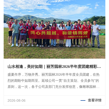
山水相逢，美好如期｜丽芳园林2026半年度团建精彩回
顾
盛夏作序，万物并秀。丽芳园林2026年半年度全员团建，在热
烈的期盼中如期而至。延续公司一贯“自主策划、全员参与”的
原则，这一次，各子公司及部门充分发挥创意，像雕琢园林作
品一样，用心打磨专属自己的“园建”方案。大家分赴珠海、河
源、清远、惠州、江门五地，奔赴山川湖海，共赴一场山水与
2026-08-06
查看详情
美食交织的惬意旅程。