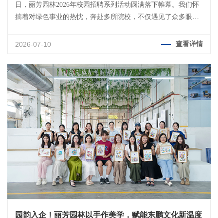
日，丽芳园林2026年校园招聘系列活动圆满落下帷幕。我们怀
揣着对绿色事业的热忱，奔赴多所院校，不仅遇见了众多眼里
有光、心中有梦的年轻人，更将“丽芳”的人才理念，像种子一
样播撒在了这片充满希望的土壤里。
2026-07-10
查看详情
园韵入企！丽芳园林以手作美学，赋能东鹏文化新温度