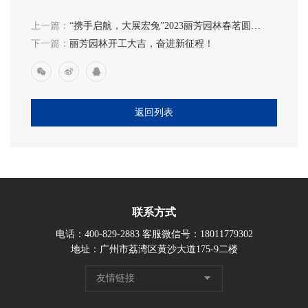
上一篇：
“携手启航，大展宏兔”2023丽芳园林春茗圆满
举行！
下一篇：
丽芳园林开工大吉，奋进新征程！
返回列表
联系方式
电话：400-829-2883 客服微信号：18011779302
地址：广州市荔湾区黄沙大道175-9二楼
友情链接