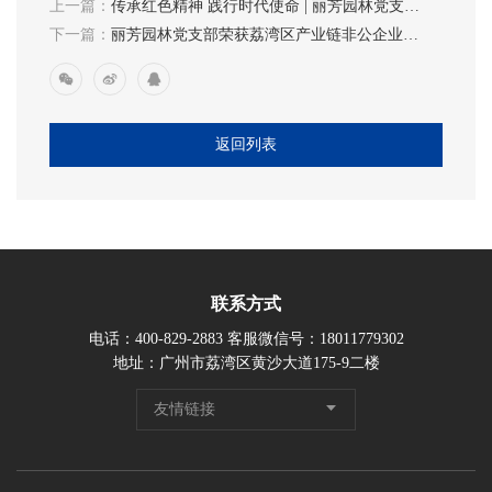
上一篇：
传承红色精神 践行时代使命 | 丽芳园林党支部
开展“七一”走访慰问活动
下一篇：
丽芳园林党支部荣获荔湾区产业链非公企业
2024“头雁”党组织光荣称号
返回列表
联系方式
电话：400-829-2883 客服微信号：18011779302
地址：广州市荔湾区黄沙大道175-9二楼
友情链接