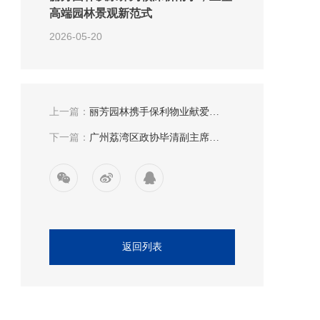
高端园林景观新范式
2026-05-20
上一篇：
丽芳园林携手保利物业献爱
心，捐赠物资助力广州白云区
下一篇：
广州荔湾区政协毕清副主席莅
疫情防控！
临丽芳园林调研
返回列表