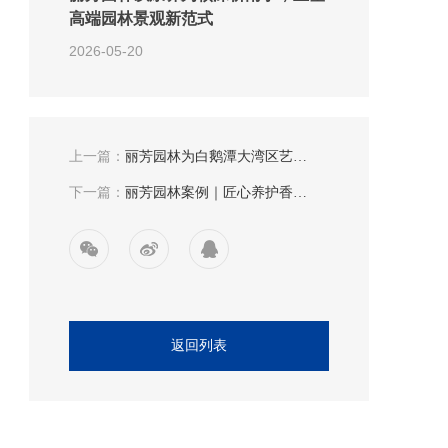
高端园林景观新范式
2026-05-20
上一篇：
丽芳园林为白鹅潭大湾区艺术
中心打造沉浸式花境，以“生
下一篇：
丽芳园林案例｜匠心养护香江
态+艺术”点亮城市文化地标
1号“莫奈花园”，赋能高端品
质人居
返回列表