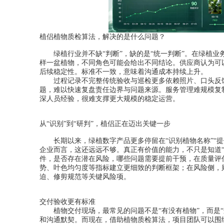
植侣植物质检算法，解决的是什么问题？
绿植行业并不缺“判断”，缺的是“统一判断”。在绿植业
样一盆植物，不同角色可能会给出不同结论。供应商认为可
后续稳定性。标准不一致，意味着沟通成本持续上升。
过程记录不完整传统验收与巡检更多依赖照片、口头反馈
题，难以快速复盘责任边界与问题来源。服务管理难规模复
深人员经验，很难支撑更大规模的稳定运营。
从“识别”到“研判”，植侣正在迈出关键一步
长期以来，绿植数字产品更多停留在“识别植物名称”“提
企业而言，这还远远不够。真正有价值的能力，不只是知道
件，是否存在潜在风险，哪些问题需要提前干预，在质量评
势、叶色均匀度等指标建立更细致的判断框架；在风险侧，
迫、修剪规范等关键风险项。
交付验收更有标准
植物交付现场，最常见的问题不是“有没有植物”，而是“
和沟通默契。而现在，借助植物质检算法，项目团队可以围