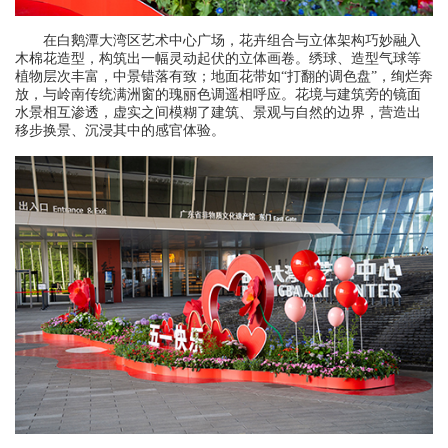
在白鹅潭大湾区艺术中心广场，花卉组合与立体架构巧妙融入
木棉花造型，构筑出一幅灵动起伏的立体画卷。绣球、造型气球等
植物层次丰富，中景错落有致；地面花带如“打翻的调色盘”，绚烂奔
放，与岭南传统满洲窗的瑰丽色调遥相呼应。花境与建筑旁的镜面
水景相互渗透，虚实之间模糊了建筑、景观与自然的边界，营造出
移步换景、沉浸其中的感官体验。